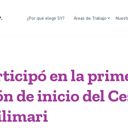
¿Por qué elegir SY?
Áreas de Trabajo
Nuest
Arquitectura e
Ingeniería para
Proyectos de
Infraestructura
Formulación /
Evaluación social
de proyectos y
programas
ticipó en la prim
Responsabilidad
Social y
Sostenibilidad
n de inicio del C
Empresarial
Estudios
Territoriales y
ilimari
Opinión Pública
Plataformas
Digitales