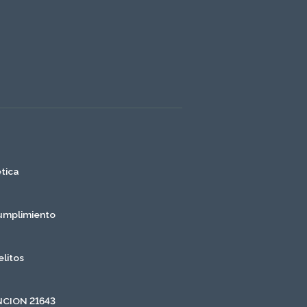
ética
cumplimiento
litos
CION 21643