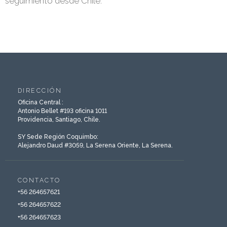
seguimiento desde Chile.
DIRECCIÓN
Oficina Central :
Antonio Bellet #193 oficina 1011
Providencia, Santiago, Chile.
SY Sede Región Coquimbo:
Alejandro Daud #3059, La Serena Oriente, La Serena.
CONTACTO
‎+56 264657621
+56 264657622
‎+56 264657623