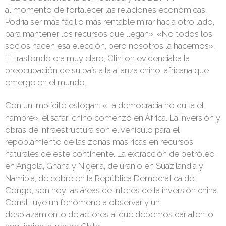
al momento de fortalecer las relaciones económicas.
Podría ser más fácil o más rentable mirar hacia otro lado,
para mantener los recursos que llegan». «No todos los
socios hacen esa elección, pero noso­tros la hacemos».
El trasfondo era muy claro, Clinton evidenciaba la
preocupa­ción de su país a la alianza chino-africa­na que
emerge en el mundo.
Con un implícito eslogan: «La de­mocracia no quita el
hambre», el safari chino comenzó en África. La inversión y
obras de infraestructura son el vehículo para el
repoblamiento de las zonas más ricas en recursos
naturales de este conti­nente. La extracción de petróleo
en An­gola, Ghana y Nigeria, de uranio en Suazilandia y
Namibia, de cobre en la República Democrática del
Congo, son hoy las áreas de interés de la inversión china.
Constituye un fenómeno a obser­var y un
desplazamiento de actores al que debemos dar atento