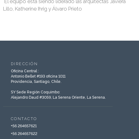
El equipo está siendo liderado las arquitectas Javiera
Lillo, Katherine Ihrig y Álvaro Prieto
DIRECCIÓN
Oficina Central :
Antonio Bellet #193 oficina 1011
Providencia, Santiago, Chile.
SY Sede Región Coquimbo:
Alejandro Daud #3059, La Serena Oriente, La Serena.
CONTACTO
‎+56 264657621
+56 264657622